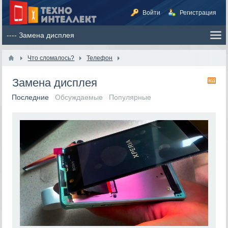
Войти
Регистрация
Что сломалось?
Телефон
Замена дисплея
RS
Последние
Обсуждаемые
Популярные